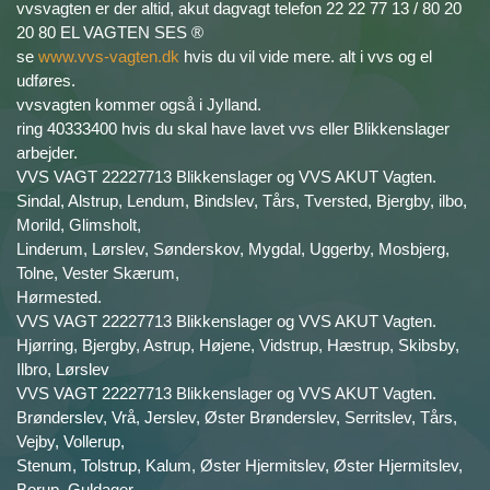
vvsvagten er der altid, akut dagvagt telefon 22 22 77 13 / 80 20
20 80 EL VAGTEN SES ®
se
www.vvs-vagten.dk
hvis du vil vide mere. alt i vvs og el
udføres.
vvsvagten kommer også i Jylland.
ring 40333400 hvis du skal have lavet vvs eller Blikkenslager
arbejder.
VVS VAGT 22227713 Blikkenslager og VVS AKUT Vagten.
Sindal, Alstrup, Lendum, Bindslev, Tårs, Tversted, Bjergby, ilbo,
Morild, Glimsholt,
Linderum, Lørslev, Sønderskov, Mygdal, Uggerby, Mosbjerg,
Tolne, Vester Skærum,
Hørmested.
VVS VAGT 22227713 Blikkenslager og VVS AKUT Vagten.
Hjørring, Bjergby, Astrup, Højene, Vidstrup, Hæstrup, Skibsby,
Ilbro, Lørslev
VVS VAGT 22227713 Blikkenslager og VVS AKUT Vagten.
Brønderslev, Vrå, Jerslev, Øster Brønderslev, Serritslev, Tårs,
Vejby, Vollerup,
Stenum, Tolstrup, Kalum, Øster Hjermitslev, Øster Hjermitslev,
Borup, Guldager,