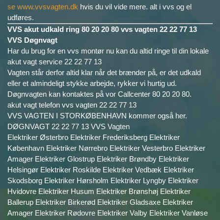
se www.vvsvagten.dk
hvis du vil vide mere. alt i vvs og el
udføres.
VVS akut udkald ring 80 20 20 80 vvs vagten 22 22 77 13
VVS Døgnvagt
Har du brug for en vvs montør nu kan du altid ringe til din lokale
akut vagt service 22 22 77 13
Vagten står derfor altid klar når det brænder på, er det udkald
eller et almindeligt stykke arbejde, rykker vi hurtig ud.
Døgnvagten kan kontaktes på vor Callcenter 80 20 20 80.
akut vagt telefon vvs vagten 22 22 77 13
VVS VAGTEN I STORKØBENHAVN kommer også her.
DØGNVAGT 22 22 77 13 VVS Vagten
Elektriker Østerbro Elektriker Frederiksberg Elektriker
København Elektriker Nørrebro Elektriker Vesterbro Elektriker
Amager Elektriker Glostrup Elektriker Brøndby Elektriker
Helsingør Elektriker Roskilde Elektriker Vedbæk Elektriker
Skodsborg Elektriker Hørsholm Elektriker Lyngby Elektriker
Hvidovre Elektriker Husum Elektriker Brønshøj Elektriker
Ballerup Elektriker Birkerød Elektriker Gladsaxe Elektriker
Amager Elektriker Rødovre Elektriker Valby Elektriker Vanløse