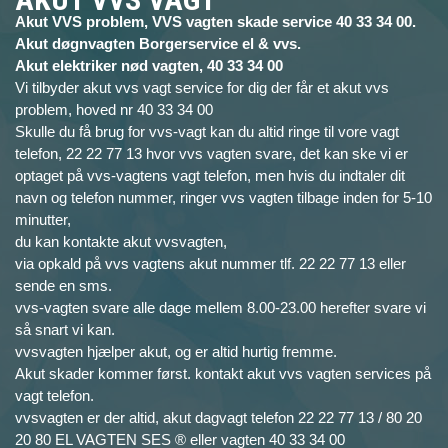
Akut VVS problem, VVS vagten skade service 40 33 34 00.
Akut døgnvagten Borgerservice el & vvs.
Akut elektriker nød vagten, 40 33 34 00
Vi tilbyder akut vvs vagt service for dig der får et akut vvs
problem, hoved nr 40 33 34 00
Skulle du få brug for vvs-vagt kan du altid ringe til vore vagt
telefon, 22 22 77 13 hvor vvs vagten svare, det kan ske vi er
optaget på vvs-vagtens vagt telefon, men hvis du indtaler dit
navn og telefon nummer, ringer vvs vagten tilbage inden for 5-10
minutter,
du kan kontakte akut vvsvagten,
via opkald på vvs vagtens akut nummer tlf. 22 22 77 13 eller
sende en sms.
vvs-vagten svare alle dage mellem 8.00-23.00 herefter svare vi
så snart vi kan.
vvsvagten hjælper akut, og er altid hurtig fremme.
Akut skader kommer først. kontakt akut vvs vagten services på
vagt telefon.
vvsvagten er der altid, akut dagvagt telefon 22 22 77 13 / 80 20
20 80 EL VAGTEN SES ® eller vagten 40 33 34 00