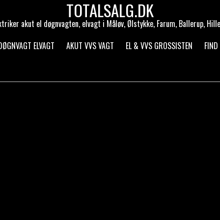
TOTALSALG.DK
ktriker akut el døgnvagten, elvagt i Måløv, Ølstykke, Farum, Ballerup, Hill
 DØGNVAGT ELVAGT
AKUT VVS VAGT
EL & VVS GROSSISTEN
FIND