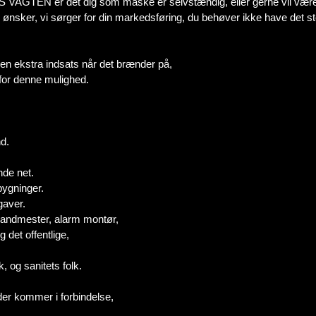
VVS VAGTEN er det dig som måske er selvstændig, eller gerne vil være 
ønsker, vi sørger for din markedsføring, du behøver ikke have det stor
en ekstra indsats når det brænder på,
 for denne mulighed.
nd.
nde net.
bygninger.
gaver.
 vandmester, alarm montør,
 det offentlige,
 og sanitets folk.
der kommer i forbindelse,