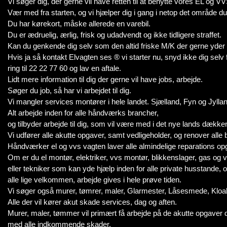
Vi søger dig, der gerne vil have retten til at benytte vores EL og 
Vær med fra starten, og vi hjælper dig i gang i netop det område du 
Du har kørekort, måske allerede en varebil.
Du er ædruelig, ærlig, frisk og udadvendt og ikke tidligere straffet.
Kan du genkende dig selv som den altid friske M/K der gerne yder 
Hvis ja så kontakt Elvagten ses ® vi starter nu, snyd ikke dig selv
ring til 22 22 77 60 og lav en aftale.
Lidt mere information til dig der gerne vil have jobs, arbejde.
Søger du job, så har vi arbejdet til dig.
Vi mangler services montører i hele landet. Sjælland, Fyn og Jylla
Alt arbejde inden for alle håndværks brancher,
og tilbyder arbejde til dig, som vil være med i det nye lands dække
Vi udfører alle akutte opgaver, samt vedligeholder, og renover alle 
Håndværker el og vvs vagten laver alle almindelige reparations op
Om er du el montør, elektriker, vvs montør, blikkenslager, gas og
eller tekniker som kan yde hjælp inden for alle private husstande, og
alle lige velkommen, arbejde gives i hele prøve tiden.
Vi søger også murer, tømrer, maler, Glarmester, Låsesmede, Kloak,
Alle der vil kører akut skade services, dag og aften.
Murer, maler, tømmer vil primært få arbejde på de akutte opgaver 
med alle indkommende skader.