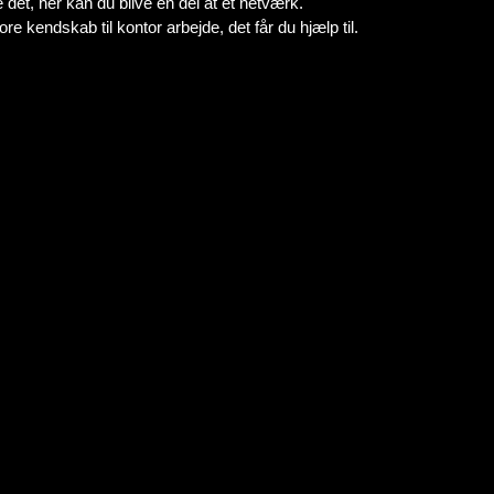
det, her kan du blive en del at et netværk.
e kendskab til kontor arbejde, det får du hjælp til.