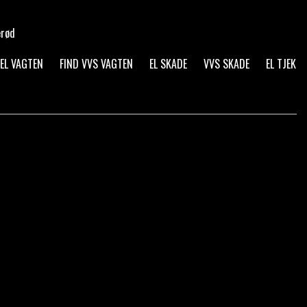
erød
 EL VAGTEN
FIND VVS VAGTEN
EL SKADE
VVS SKADE
EL TJEK