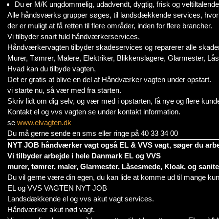
Du er M/K ungdommelig, udadvendt, dygtig, frisk og veltiltalende
Alle håndsværks grupper søges, til landsdækkende services, hvor 
der er muligt at få retten til flere områder, inden for flere brancher.
Vi tilbyder snart fuld håndværkerservices,
Håndværkervagten tilbyder skadeservices og reparerer alle skader
Murer, Tømrer, Malere, Elektriker, Blikkenslagere, Glarmester, L
Hvad kan du tilbyde vagten,
Det er gratis at blive en del af Håndværker vagten under opstart.
vi starte nu, så vær med fra starten.
Skriv lidt om dig selv, og vær med i opstarten, få nye og flere kunde
Kontakt el og vvs vagten se under kontakt information.
se
www.elvagten.dk
Du må gerne sende en sms eller ringe på 40 33 34 00
NYT JOB håndværker vagt også EL & VVS vagt, søger du arbe
Vi tilbyder arbejde i hele Danmark EL og VVS
murer, tømrer, maler, Glarmester, Låsesmede, Kloak, og sanite
Du vil gerne være din egen, du kan lide at komme ud til mange kun
EL og VVS VAGTEN NYT JOB
Landsdækkende el og vvs akut vagt services.
Håndværker akut nød vagt.