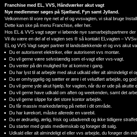
Franchise med EL, VVS, Håndværker akut vagt
Nye medlemmer søges på Sjælland, Fyn samt Jylland.
Velkommen til vore nye net af el og vvsvagten, vi skal bruge Instal
Dette kan ske på menu Franchise, eller her.
Hos EL & VVS vagt søger vi løbende nye samarbejdspartnere der har
Vil du være en del af el vagten ses ® så kontakt ELvagten – VV
EL og VVS Vagt søger partner til landsdækkende el og vvs akut va
Du er autoriseret elektriker, eller autoriseret vvs montør.
Du vil gerne være selvstændig som el-vagt eller vvs-vagt.
Du venter på din mulighed for at komme i gang.
Du har lyst til at arbejde med akut udkald eller alt almindeligt el o
Du er omhyggelig og sætter er ære i et veludført arbejde, og go
Du vil gerne yde akut hjælp, for vagten, når du er ude på akutte e
Du vil gerne have udkald om aften og weekenden, samt det arbe
Du vil gerne slippe for det store kontor arbejde.
Du får massiv markedsføring på nettet i dit område.
Du har kørekort, måske allerede en varebil.
Du er ædruelig, ærlig, frisk og udadvendt og ikke tidligere straffet
Du starter med gratis medlemskab og forøger dit salg.
Udkald eller alt almindeligt el eller vvs arbejde, du forøger din ind