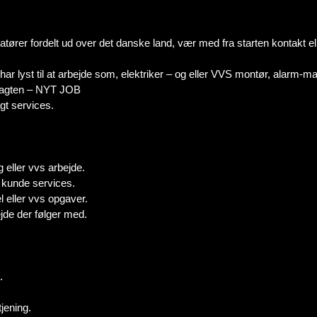
latører fordelt ud over det danske land, vær med fra starten kontakt el
 lyst til at arbejde som, elektriker – og eller VVS montør, alarm-m
Svagten – NYT JOB
gt services.
g eller vvs arbejde.
d kunde services.
l eller vvs opgaver.
jde der følger med.
.
tjening.